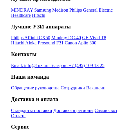
MINDRAY
Samsung Medison
Philips
General Electric
Healthcare
Hitachi
Лучшие УЗИ аппараты
Philips Affiniti CX50
Mindray DC-40
GE Vivid T8
Hitachi Aloka Prosound F31
Canon Aplio 300
Контакты
Email:
info@1uzi.ru
Телефон:
+7 (495) 109 13 25
Наша команда
Обращение руководства
Сотрудники
Вакансии
Доставка и оплата
Стандарты поставки
Доставка в регионы
Самовывоз
Оплата
Сервис