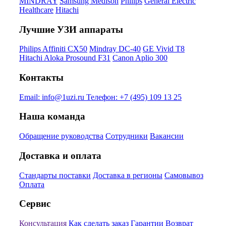
MINDRAY
Samsung Medison
Philips
General Electric
Healthcare
Hitachi
Лучшие УЗИ аппараты
Philips Affiniti CX50
Mindray DC-40
GE Vivid T8
Hitachi Aloka Prosound F31
Canon Aplio 300
Контакты
Email:
info@1uzi.ru
Телефон:
+7 (495) 109 13 25
Наша команда
Обращение руководства
Сотрудники
Вакансии
Доставка и оплата
Стандарты поставки
Доставка в регионы
Самовывоз
Оплата
Сервис
Консультация
Как сделать заказ
Гарантии
Возврат