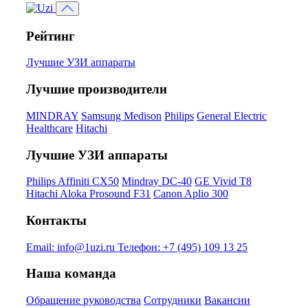
Рейтинг
Лучшие УЗИ аппараты
Лучшие производители
MINDRAY
Samsung Medison
Philips
General Electric
Healthcare
Hitachi
Лучшие УЗИ аппараты
Philips Affiniti CX50
Mindray DC-40
GE Vivid T8
Hitachi Aloka Prosound F31
Canon Aplio 300
Контакты
Email:
info@1uzi.ru
Телефон:
+7 (495) 109 13 25
Наша команда
Обращение руководства
Сотрудники
Вакансии