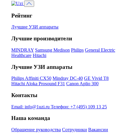
Рейтинг
Лучшие УЗИ аппараты
Лучшие производители
MINDRAY
Samsung Medison
Philips
General Electric
Healthcare
Hitachi
Лучшие УЗИ аппараты
Philips Affiniti CX50
Mindray DC-40
GE Vivid T8
Hitachi Aloka Prosound F31
Canon Aplio 300
Контакты
Email:
info@1uzi.ru
Телефон:
+7 (495) 109 13 25
Наша команда
Обращение руководства
Сотрудники
Вакансии