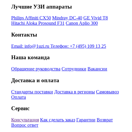
Лучшие УЗИ аппараты
Philips Affiniti CX50
Mindray DC-40
GE Vivid T8
Hitachi Aloka Prosound F31
Canon Aplio 300
Контакты
Email:
info@1uzi.ru
Телефон:
+7 (495) 109 13 25
Наша команда
Обращение руководства
Сотрудники
Вакансии
Доставка и оплата
Стандарты поставки
Доставка в регионы
Самовывоз
Оплата
Сервис
Консультация
Как сделать заказ
Гарантии
Возврат
Вопрос ответ