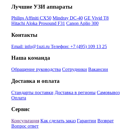
Лучшие УЗИ аппараты
Philips Affiniti CX50
Mindray DC-40
GE Vivid T8
Hitachi Aloka Prosound F31
Canon Aplio 300
Контакты
Email:
info@1uzi.ru
Телефон:
+7 (495) 109 13 25
Наша команда
Обращение руководства
Сотрудники
Вакансии
Доставка и оплата
Стандарты поставки
Доставка в регионы
Самовывоз
Оплата
Сервис
Консультация
Как сделать заказ
Гарантии
Возврат
Вопрос ответ