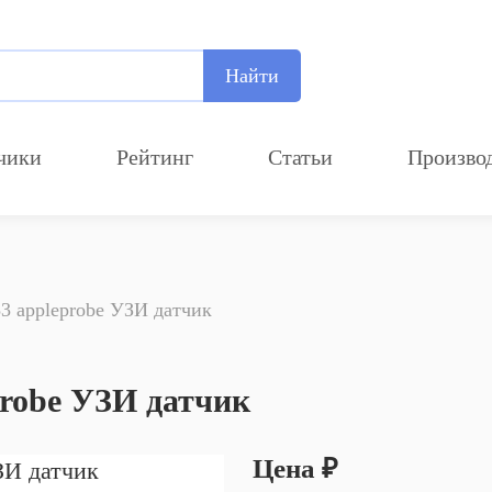
Найти
чики
Рейтинг
Статьи
Произво
Добавление компании
3 appleprobe УЗИ датчик
Прикрепите лого компании
Рекомендуемый размер
700х210
probe УЗИ датчик
Цена ₽