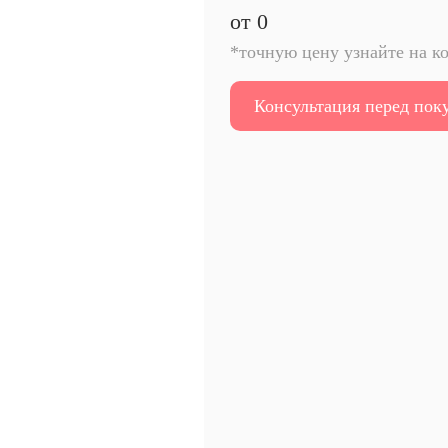
от
0
*точную цену узнайте на к
Консультация перед пок
Отправить