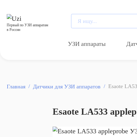
Первый по УЗИ аппаратам
в России
УЗИ аппараты
Дат
Esaote LA53
Главная
Датчики для УЗИ аппаратов
Esaote LA533 apple