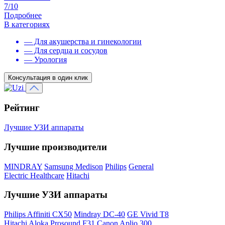
7/10
Подробнее
В категориях
— Для акушерства и гинекологии
— Для сердца и сосудов
— Урология
Консультация в один клик
Рейтинг
Лучшие УЗИ аппараты
Лучшие производители
MINDRAY
Samsung Medison
Philips
General
Electric Healthcare
Hitachi
Лучшие УЗИ аппараты
Philips Affiniti CX50
Mindray DC-40
GE Vivid T8
Hitachi Aloka Prosound F31
Canon Aplio 300