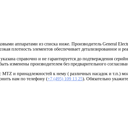
ковыми аппаратами из списка ниже. Производитель General Elect
Высокая плотность элементов обеспечивает детализированное и р
 указана справочно и не гарантируется до подтверждения серий
 быть изменены производителем без предварительного согласова
ic MTZ и принадлежностей к нему ( различных насадок и т.п.) м
онить нам по телефону (
+7 (495) 109 13 25
). Обязательно укажит