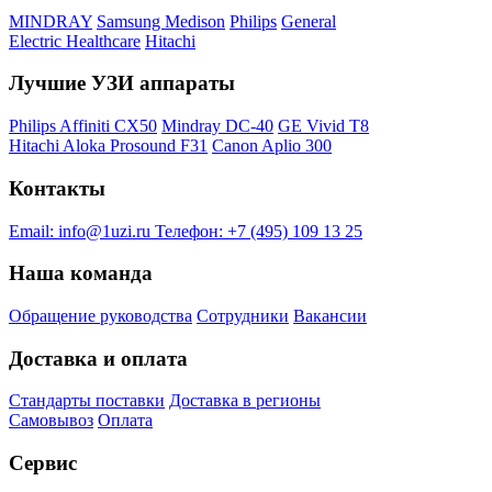
MINDRAY
Samsung Medison
Philips
General
Electric Healthcare
Hitachi
Лучшие УЗИ аппараты
Philips Affiniti CX50
Mindray DC-40
GE Vivid T8
Hitachi Aloka Prosound F31
Canon Aplio 300
Контакты
Email:
info@1uzi.ru
Телефон:
+7 (495) 109 13 25
Наша команда
Обращение руководства
Сотрудники
Вакансии
Доставка и оплата
Стандарты поставки
Доставка в регионы
Самовывоз
Оплата
Сервис