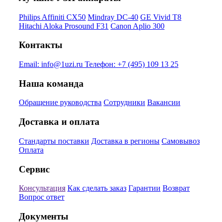
Philips Affiniti CX50
Mindray DC-40
GE Vivid T8
Hitachi Aloka Prosound F31
Canon Aplio 300
Контакты
Email:
info@1uzi.ru
Телефон:
+7 (495) 109 13 25
Наша команда
Обращение руководства
Сотрудники
Вакансии
Доставка и оплата
Стандарты поставки
Доставка в регионы
Самовывоз
Оплата
Сервис
Консультация
Как сделать заказ
Гарантии
Возврат
Вопрос ответ
Документы