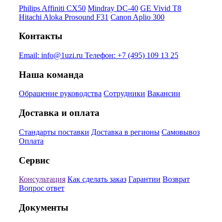
Philips Affiniti CX50
Mindray DC-40
GE Vivid T8
Hitachi Aloka Prosound F31
Canon Aplio 300
Контакты
Email:
info@1uzi.ru
Телефон:
+7 (495) 109 13 25
Наша команда
Обращение руководства
Сотрудники
Вакансии
Доставка и оплата
Стандарты поставки
Доставка в регионы
Самовывоз
Оплата
Сервис
Консультация
Как сделать заказ
Гарантии
Возврат
Вопрос ответ
Документы