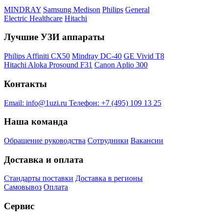
MINDRAY
Samsung Medison
Philips
General
Electric Healthcare
Hitachi
Лучшие УЗИ аппараты
Philips Affiniti CX50
Mindray DC-40
GE Vivid T8
Hitachi Aloka Prosound F31
Canon Aplio 300
Контакты
Email:
info@1uzi.ru
Телефон:
+7 (495) 109 13 25
Наша команда
Обращение руководства
Сотрудники
Вакансии
Доставка и оплата
Стандарты поставки
Доставка в регионы
Самовывоз
Оплата
Сервис