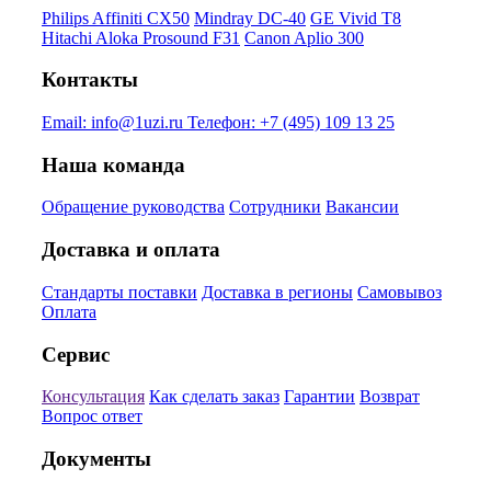
Philips Affiniti CX50
Mindray DC-40
GE Vivid T8
Hitachi Aloka Prosound F31
Canon Aplio 300
Контакты
Email:
info@1uzi.ru
Телефон:
+7 (495) 109 13 25
Наша команда
Обращение руководства
Сотрудники
Вакансии
Доставка и оплата
Стандарты поставки
Доставка в регионы
Самовывоз
Оплата
Сервис
Консультация
Как сделать заказ
Гарантии
Возврат
Вопрос ответ
Документы