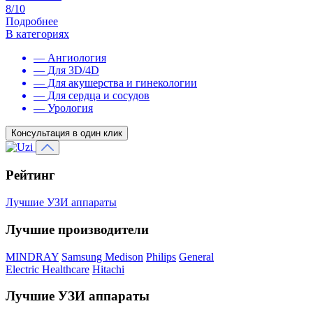
8/10
Подробнее
В категориях
— Ангиология
— Для 3D/4D
— Для акушерства и гинекологии
— Для сердца и сосудов
— Урология
Консультация в один клик
Рейтинг
Лучшие УЗИ аппараты
Лучшие производители
MINDRAY
Samsung Medison
Philips
General
Electric Healthcare
Hitachi
Лучшие УЗИ аппараты