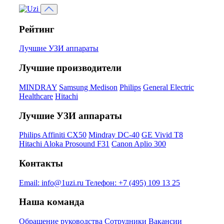
Рейтинг
Лучшие УЗИ аппараты
Лучшие производители
MINDRAY
Samsung Medison
Philips
General Electric
Healthcare
Hitachi
Лучшие УЗИ аппараты
Philips Affiniti CX50
Mindray DC-40
GE Vivid T8
Hitachi Aloka Prosound F31
Canon Aplio 300
Контакты
Email:
info@1uzi.ru
Телефон:
+7 (495) 109 13 25
Наша команда
Обращение руководства
Сотрудники
Вакансии