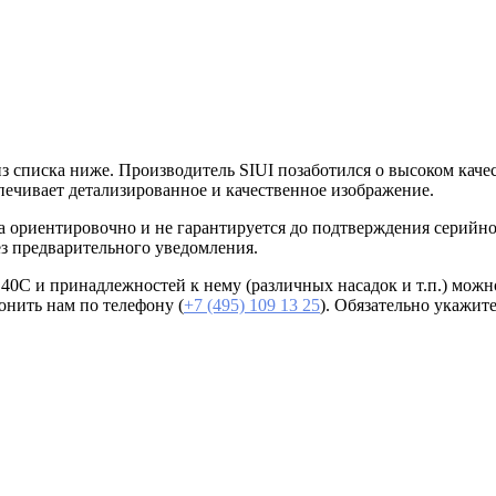
списка ниже. Производитель SIUI позаботился о высоком качест
печивает детализированное и качественное изображение.
а ориентировочно и не гарантируется до подтверждения серийн
з предварительного уведомления.
C и принадлежностей к нему (различных насадок и т.п.) можно 
онить нам по телефону (
+7 (495) 109 13 25
). Обязательно укажит