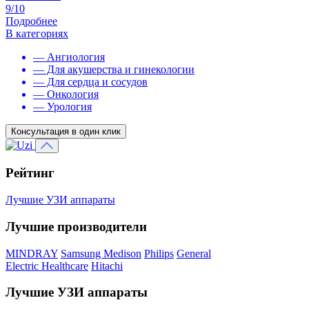
9/10
Подробнее
В категориях
— Ангиология
— Для акушерства и гинекологии
— Для сердца и сосудов
— Онкология
— Урология
Консультация в один клик
Рейтинг
Лучшие УЗИ аппараты
Лучшие производители
MINDRAY
Samsung Medison
Philips
General
Electric Healthcare
Hitachi
Лучшие УЗИ аппараты