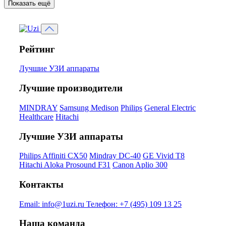
Показать ещё
Рейтинг
Лучшие УЗИ аппараты
Лучшие производители
MINDRAY
Samsung Medison
Philips
General Electric
Healthcare
Hitachi
Лучшие УЗИ аппараты
Philips Affiniti CX50
Mindray DC-40
GE Vivid T8
Hitachi Aloka Prosound F31
Canon Aplio 300
Контакты
Email:
info@1uzi.ru
Телефон:
+7 (495) 109 13 25
Наша команда