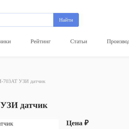
Найти
чики
Рейтинг
Статьи
Произво
Добавление компании
M-703AT УЗИ датчик
Прикрепите лого компании
Рекомендуемый размер
700х210
 УЗИ датчик
Цена ₽