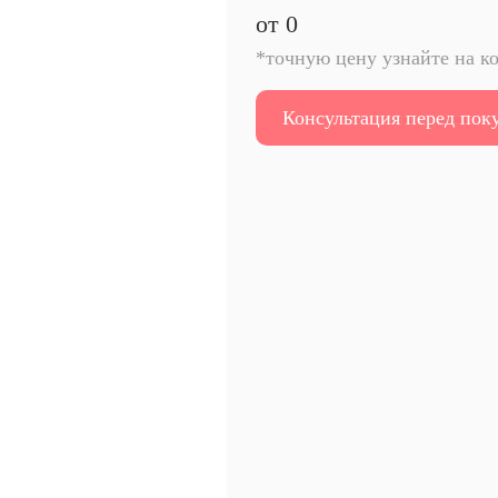
от
0
*точную цену узнайте на к
Консультация перед пок
Отправить