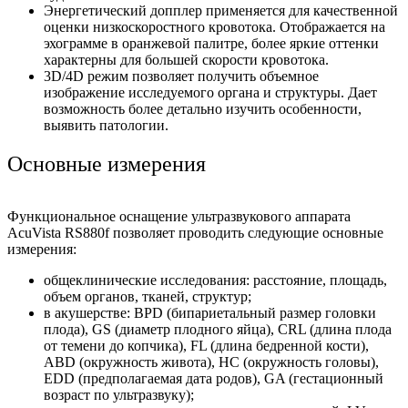
Энергетический допплер применяется для качественной
оценки низкоскоростного кровотока. Отображается на
эхограмме в оранжевой палитре, более яркие оттенки
характерны для большей скорости кровотока.
3D/4D режим позволяет получить объемное
изображение исследуемого органа и структуры. Дает
возможность более детально изучить особенности,
выявить патологии.
Основные измерения
Функциональное оснащение ультразвукового аппарата
AcuVista RS880f позволяет проводить следующие основные
измерения:
общеклинические исследования: расстояние, площадь,
объем органов, тканей, структур;
в акушерстве:
BPD (бипариетальный размер головки
плода), GS (диаметр плодного яйца), CRL (длина плода
от темени до копчика), FL (длина бедренной кости),
ABD (окружность живота), HC (окружность головы),
EDD (предполагаемая дата родов), GA (гестационный
возраст по ультразвуку);