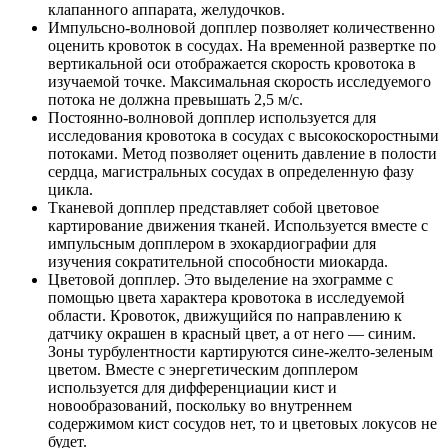
клапанного аппарата, желудочков.
Импульсно-волновой допплер позволяет количественно
оценить кровоток в сосудах. На временной развертке по
вертикальной оси отображается скорость кровотока в
изучаемой точке. Максимальная скорость исследуемого
потока не должна превышать 2,5 м/с.
Постоянно-волновой допплер используется для
исследования кровотока в сосудах с высокоскоростными
потоками. Метод позволяет оценить давление в полости
сердца, магистральных сосудах в определенную фазу
цикла.
Тканевой допплер представляет собой цветовое
картирование движения тканей. Используется вместе с
импульсным допплером в эхокардиографии для
изучения сократительной способности миокарда.
Цветовой допплер. Это выделение на эхограмме с
помощью цвета характера кровотока в исследуемой
области. Кровоток, движущийся по направлению к
датчику окрашен в красный цвет, а от него — синим.
Зоны турбулентности картируются сине-желто-зеленым
цветом. Вместе с энергетическим допплером
используется для дифференциации кист и
новообразований, поскольку во внутреннем
содержимом кист сосудов нет, то и цветовых локусов не
будет.