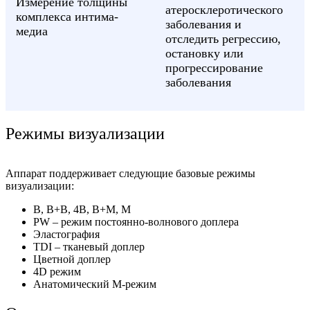
Измерение толщины
атеросклеротического
комплекса интима-
заболевания и
медиа
отследить регрессию,
остановку или
прогрессирование
заболевания
Режимы визуализации
Аппарат поддерживает следующие базовые режимы
визуализации:
В, В+В, 4В, В+М, М
PW – режим постоянно-волнового доплера
Эластография
TDI – тканевый доплер
Цветной доплер
4D режим
Анатомический М-режим