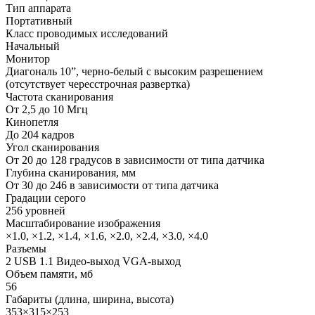
Тип аппарата
Портативный
Класс проводимых исследований
Начальный
Монитор
Диагональ 10”, черно-белый с высоким разрешением
(отсутствует чересстрочная развертка)
Частота сканирования
От 2,5 до 10 Мгц
Кинопетля
До 204 кадров
Угол сканирования
От 20 до 128 градусов в зависимости от типа датчика
Глубина сканирования, мм
От 30 до 246 в зависимости от типа датчика
Градации серого
256 уровней
Масштабирование изображения
×1.0, ×1.2, ×1.4, ×1.6, ×2.0, ×2.4, ×3.0, ×4.0
Разъемы
2 USB 1.1 Видео-выход VGA-выход
Объем памяти, мб
56
Габариты (длина, ширина, высота)
353×315×253