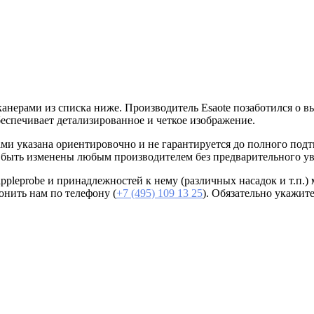
канерами из списка ниже. Производитель Esaote позаботился о в
беспечивает детализированное и четкое изображение.
атами указана ориентировочно и не гарантируется до полного п
т быть изменены любым производителем без предварительного у
appleprobe и принадлежностей к нему (различных насадок и т.п.
онить нам по телефону (
+7 (495) 109 13 25
). Обязательно укажит