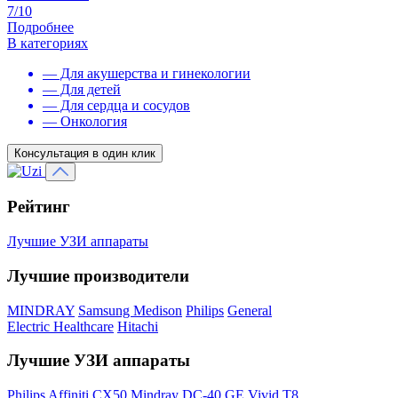
7/10
Подробнее
В категориях
— Для акушерства и гинекологии
— Для детей
— Для сердца и сосудов
— Онкология
Консультация в один клик
Рейтинг
Лучшие УЗИ аппараты
Лучшие производители
MINDRAY
Samsung Medison
Philips
General
Electric Healthcare
Hitachi
Лучшие УЗИ аппараты
Philips Affiniti CX50
Mindray DC-40
GE Vivid T8