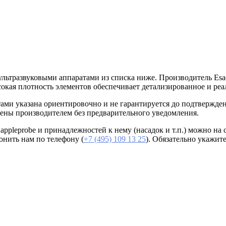
ультразвуковыми аппаратами из списка ниже. Производитель Esa
ысокая плотность элементов обеспечивает детализированное и ре
атами указана ориентировочно и не гарантируется до подтвержд
ены производителем без предварительного уведомления.
ppleprobe и принадлежностей к нему (насадок и т.п.) можно на 
онить нам по телефону (
+7 (495) 109 13 25
). Обязательно укажит