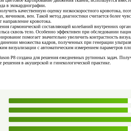
ой цветовое картирование движения тканей, используется вмест
да в эхокардиографии.
олучить качественную оценку низкоскоростного кровотока, поэ
ах, яичников, вен. Такой метод диагностики считается более чу
т направление кровотока.
ения гармонической составляющей колебаний внутренних орган
льса сквозь тело. Особенно эффективен при обследовании паци
ирование помогает значительно увеличить контрастность визуа
динении множества кадров, полученных при генерации ультразв
жим визуализации с автоматическим измерением параметров пло
 Voluson P8 создана для решения ежедневных рутинных задач. Пол
 решения в акушерской и гинекологической практике.