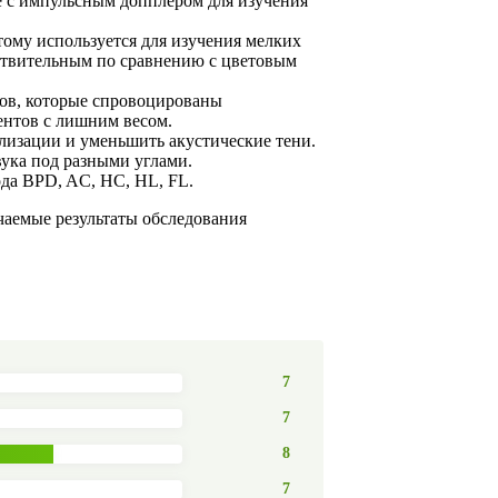
е с импульсным допплером для изучения
тому используется для изучения мелких
вствительным по сравнению с цветовым
ов, которые спровоцированы
ентов с лишним весом.
лизации и уменьшить акустические тени.
ука под разными углами.
да BPD, AC, HC, HL, FL.
учаемые результаты обследования
7
7
8
7