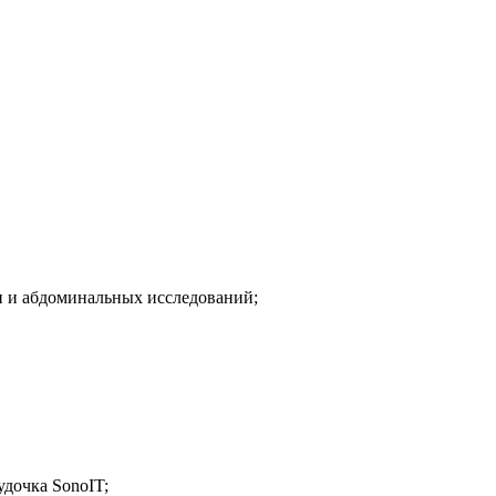
ии и абдоминальных исследований;
удочка SonoIT;