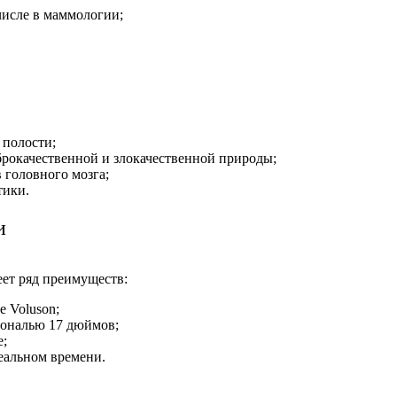
числе в маммологии;
 полости;
брокачественной и злокачественной природы;
 головного мозга;
тики.
и
меет ряд преимуществ:
е Voluson;
гональю 17 дюймов;
е;
еальном времени.