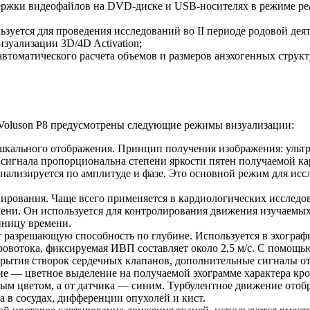
ржки видеофайлов на DVD-диске и USB-носителях в режиме реал
уется для проведения исследований во II периоде родовой деят
зуализации 3D/4D Activation;
втоматического расчета объемов и размеров анэхогенных структ
ic Voluson P8 предусмотрены следующие режимы визуализации:
кального отображения. Принцип получения изображения: ультр
 сигнала пропорциональна степени яркости пятен получаемой к
анализируется по амплитуде и фазе. Это основной режим для исс
рования. Чаще всего применяется в кардиологических исследов
мени. Он используется для контролирования движения изучаемых
иницу времени.
 разрешающую способность по глубине. Используется в эхограф
кровотока, фиксируемая ИВП составляет около 2,5 м/с. С помощ
рытия створок сердечных клапанов, дополнительные сигналы от 
е — цветное выделение на получаемой эхограмме характера кро
ным цветом, а от датчика — синим. Турбулентное движение отоб
а в сосудах, дифференции опухолей и кист.