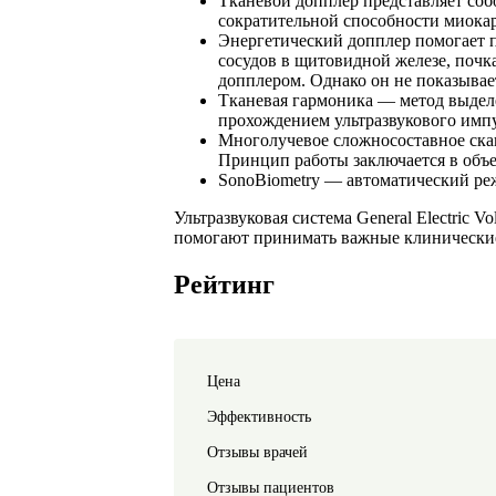
Тканевой допплер представляет соб
сократительной способности миокар
Энергетический допплер помогает п
сосудов в щитовидной железе, почк
допплером. Однако он не показывае
Тканевая гармоника — метод выдел
прохождением ультразвукового импу
Многолучевое сложносоставное скан
Принцип работы заключается в объе
SonoBiometry — автоматический ре
Ультразвуковая система General Electric
помогают принимать важные клинические
Рейтинг
Цена
Эффективность
Отзывы врачей
Отзывы пациентов