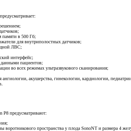
предусматривает:
решением;
датчиков;
 памяти в 500 Гб;
ржатели для внутриполостных датчиков;
одной ЛВС;
ский интерфейс;
я данными пациентов;
ации во всех режимах ультразвукового сканирования;
ля ангиологии, акушерства, гинекологии, кардиологии, педиатр
в.
on P8 предусматривают:
ния;
ы воротникового пространства у плода SonoNT и размера 4 жел