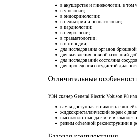
в акушерстве и гинекологии, в том 
в урологии;
в эндокринологии;
в педиатрии и неонатологии;
в кардиологии;
в неврологии;
в травматологии;
в ортопедии;
для исследования органов брюшной
для выявления новообразований до
для исследований состояния сосудов
для проведения сосудистой диагнос
Отличительные особенност
УЗИ сканер General Electric Voluson P8 и
самая доступная стоимость с линейк
жидкокристаллический экран с диа
высокоплотные датчики в комплект
режим объемной реконструкции в р
Базовая комплектация