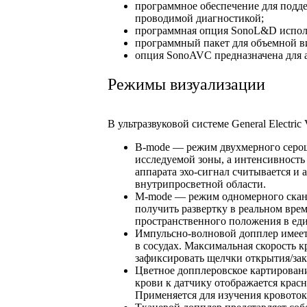
программное обеспечение для подде
проводимой диагностикой;
программная опция SonoL&D использ
программный пакет для объемной ви
опция SonoAVC предназначена для а
Режимы визуализации
В ультразвуковой системе General Electr
B-mode — режим двухмерного серош
исследуемой зоны, а интенсивность
аппарата эхо-сигнал считывается и 
внутрипросветной области.
M-mode — режим одномерного скани
получить развертку в реальном вре
пространственного положения в ед
Импульсно-волновой допплер имеет
в сосудах. Максимальная скорость 
зафиксировать щелчки открытия/зак
Цветное допплеровское картировани
крови к датчику отображается крас
Применяется для изучения кровоток