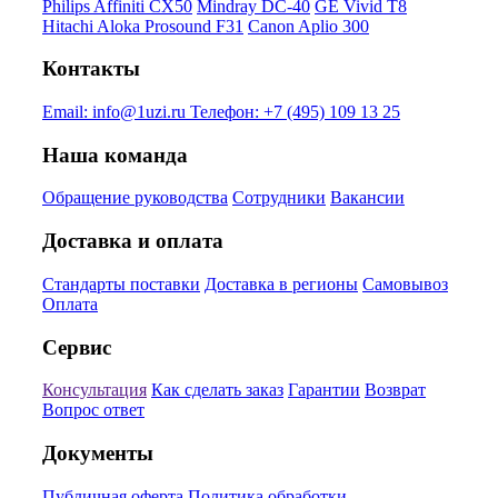
Philips Affiniti CX50
Mindray DC-40
GE Vivid T8
Hitachi Aloka Prosound F31
Canon Aplio 300
Контакты
Email:
info@1uzi.ru
Телефон:
+7 (495) 109 13 25
Наша команда
Обращение руководства
Сотрудники
Вакансии
Доставка и оплата
Стандарты поставки
Доставка в регионы
Самовывоз
Оплата
Сервис
Консультация
Как сделать заказ
Гарантии
Возврат
Вопрос ответ
Документы
Публичная оферта
Политика обработки