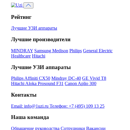
Рейтинг
Лучшие УЗИ аппараты
Лучшие производители
MINDRAY
Samsung Medison
Philips
General Electric
Healthcare
Hitachi
Лучшие УЗИ аппараты
Philips Affiniti CX50
Mindray DC-40
GE Vivid T8
Hitachi Aloka Prosound F31
Canon Aplio 300
Контакты
Email:
info@1uzi.ru
Телефон:
+7 (495) 109 13 25
Наша команда
Обращение руководства
Сотрудники
Вакансии