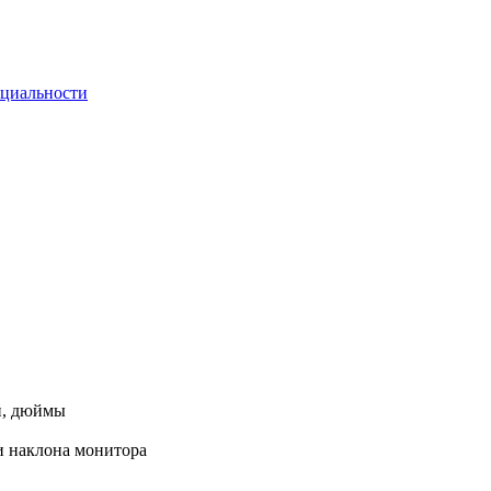
циальности
й, дюймы
и наклона монитора