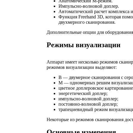
Анатомический М-режим.
Импульсно-волновой доплер.
Автоматический расчет комплекса 
Функция Freehand 3D, которая помо
двухмерного сканирования.
Дополнительные опции для оборудования 
Режимы визуализации
Аппарат имеет несколько режимов сканир
режимов визуализации выделяют:
В — двумерное сканирования с серо
М — одномерных решим визуализаци
цветное доплеровское картирование
энергетический доплер;
импульсно-волновой доплер;
постоянно-волновой доплер;
трапециевидный режим визуализац
Некоторые из режимов сканирования дост
Основные измерения