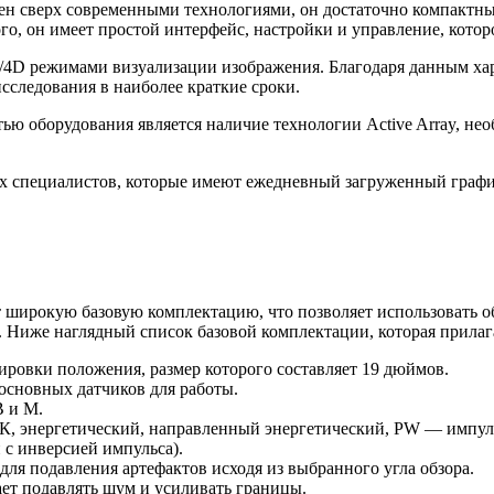
щен сверх современными технологиями, он достаточно компактны
го, он имеет простой интерфейс, настройки и управление, котор
/4D режимами визуализации изображения. Благодаря данным хар
сследования в наиболее краткие сроки.
ю оборудования является наличие технологии Active Array, не
 специалистов, которые имеют ежедневный загруженный график
ет широкую базовую комплектацию, что позволяет использовать 
 Ниже наглядный список базовой комплектации, которая прилаг
ровки положения, размер которого составляет 19 дюймов.
основных датчиков для работы.
В и М.
ДК, энергетический, направленный энергетический, PW — импул
 с инверсией импульса).
ля подавления артефактов исходя из выбранного угла обзора.
ет подавлять шум и усиливать границы.