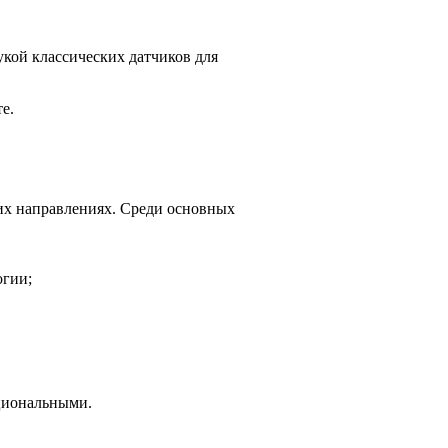
укой классических датчиков для
е.
ких направлениях. Среди основных
огии;
пциональными.