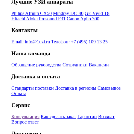
Лучшие УЗИ аппараты
Philips Affiniti CX50
Mindray DC-40
GE Vivid T8
Hitachi Aloka Prosound F31
Canon Aplio 300
Контакты
Email:
info@1uzi.ru
Телефон:
+7 (495) 109 13 25
Наша команда
Обращение руководства
Сотрудники
Вакансии
Доставка и оплата
Стандарты поставки
Доставка в регионы
Самовывоз
Оплата
Сервис
Консультация
Как сделать заказ
Гарантии
Возврат
Вопрос ответ
Документы