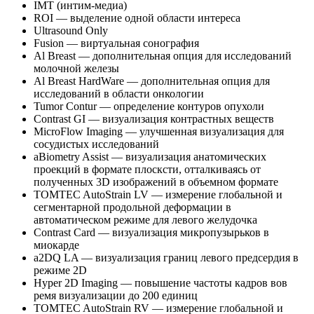
IMT (интим-медиа)
ROI — выделение одной области интереса
Ultrasound Only
Fusion — виртуальная сонография
Al Breast — дополнительная опция для исследований
молочной железы
Al Breast HardWare — дополнительная опция для
исследований в области онкологии
Tumor Contur — определение контуров опухоли
Contrast GI — визуализация контрастных веществ
MicroFlow Imaging — улучшенная визуализация для
сосудистых исследований
aBiometry Assist — визуализация анатомических
проекций в формате плосксти, отталкиваясь от
полученных 3D изображений в объемном формате
TOMTEC AutoStrain LV — измерение глобальной и
сегментарной продольной деформации в
автоматическом режиме для левого желудочка
Contrast Card — визуализация микропузырьков в
миокарде
a2DQ LA — визуализация границ левого предсердия в
режиме 2D
Hyper 2D Imaging — повышение частоты кадров вов
ремя визуализации до 200 единиц
TOMTEC AutoStrain RV — измерение глобальной и