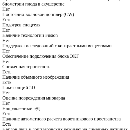
биометрии плода в акушерстве
Нет
Постоянно-волновой допплер (CW)
Есть
Подогрев спецгеля
Нет
Наличие технологии Fusion
Нет
Поддержка исследований с контрастными веществами
Нет
Обеспечение подключения блока ЭКГ
Нет
Сниженная зернистость
Есть
Наличие объемного изображения
Есть
Пакет опций 5D
Нет
Оценка повреждения миокарда
Нет
Направленный ЭД
Есть
Наличие автоматного расчета воротникового пространства
Есть
Наклон луча в допплеровских режимах на линейных датчиках