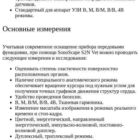
датчиков.
Стандартный для аппарат УЗИ В, М, В/М, В/В, 4В
режимы.
Основные измерения
Учитывая современное оснащение прибора передовыми
функциями, при помощи SonoScape S2N Vet можно проводить
следующие измерения и исследования:
Оценивать степень эластичности поверхностно
расположенных органов.
Наличие специального анатомического режима
обеспечивает вращение курсора под нужным углом для
получения точных графиков движения структур сердца.
Удобство проведения биопсии.
В, М, В/М, В/В, 4В, Тканевая гармоника.
Изменение масштаба изображения в режимах реального
времени и стоп-кадра.
Цветной, энергетический, направленный
энергетический, импульсно-волновой, постоянно-
волновой допплер.
Дуплексный, триплексный режимы.