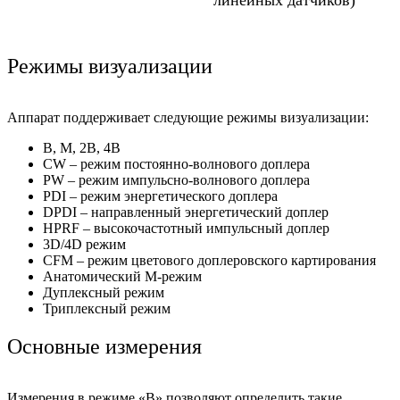
линейных датчиков)
Режимы визуализации
Аппарат поддерживает следующие режимы визуализации:
В, М, 2В, 4В
CW – режим постоянно-волнового доплера
PW – режим импульсно-волнового доплера
PDI – режим энергетического доплера
DPDI – направленный энергетический доплер
HPRF – высокочастотный импульсный доплер
3D/4D режим
CFM – режим цветового доплеровского картирования
Анатомический М-режим
Дуплексный режим
Триплексный режим
Основные измерения
Измерения в режиме «В» позволяют определить такие