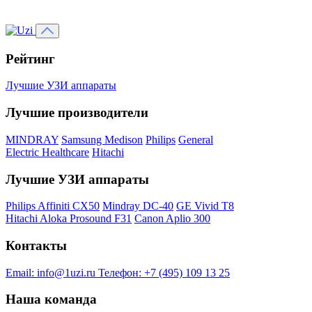
Рейтинг
Лучшие УЗИ аппараты
Лучшие производители
MINDRAY
Samsung Medison
Philips
General
Electric Healthcare
Hitachi
Лучшие УЗИ аппараты
Philips Affiniti CX50
Mindray DC-40
GE Vivid T8
Hitachi Aloka Prosound F31
Canon Aplio 300
Контакты
Email:
info@1uzi.ru
Телефон:
+7 (495) 109 13 25
Наша команда