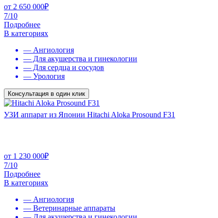
от
2 650 000
₽
7/10
Подробнее
В категориях
— Ангиология
— Для акушерства и гинекологии
— Для сердца и сосудов
— Урология
Консультация в один клик
УЗИ аппарат из Японии Hitachi Aloka Prosound F31
от
1 230 000
₽
7/10
Подробнее
В категориях
— Ангиология
— Ветеринарные аппараты
— Для акушерства и гинекологии