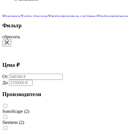
Новинки
Хиты продаж
Ультразвуковые системы
Ультразвуковые
Фильтр
сбросить
Цена ₽
От
До
Производители
SonoScape
(2)
Siemens
(2)