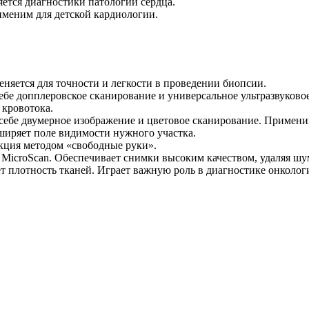
тся диагностики патологий сердца.
меним для детской кардиологии.
няется для точности и легкости в проведении биопсии.
бе допплеровское сканирование и универсальное ультразвуково
 кровотока.
ебе двумерное изображение и цветовое сканирование. Применим
ширяет поле видимости нужного участка.
кция методом «свободные руки».
MicroScan. Обеспечивает снимки высоким качеством, удаляя шу
 плотность тканей. Играет важную роль в диагностике онкологи