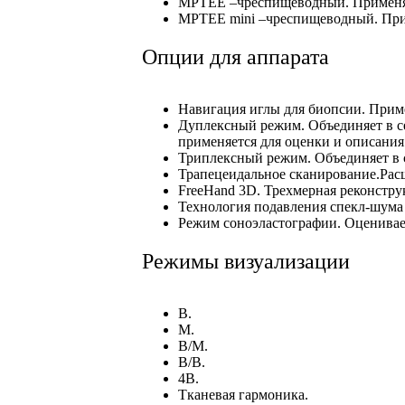
MPTEE –чреспищеводный. Применяе
MPTEE mini –чреспищеводный. При
Опции для аппарата
Навигация иглы для биопсии. Приме
Дуплексный режим. Объединяет в се
применяется для оценки и описания
Триплексный режим. Объединяет в с
Трапецеидальное сканирование.Рас
FreeHand 3D. Трехмерная реконстру
Технология подавления спекл-шума 
Режим соноэластографии. Оценивает
Режимы визуализации
B.
M.
B/M.
B/В.
4B.
Тканевая гармоника.