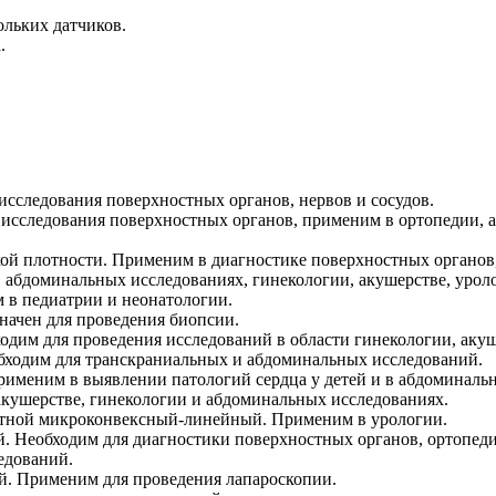
ольких датчиков.
.
исследования поверхностных органов, нервов и сосудов.
исследования поверхностных органов, применим в ортопедии, а
й плотности. Применим в диагностике поверхностных органов, 
 абдоминальных исследованиях, гинекологии, акушерстве, урол
в педиатрии и неонатологии.
ачен для проведения биопсии.
одим для проведения исследований в области гинекологии, акуш
бходим для транскраниальных и абдоминальных исследований.
именим в выявлении патологий сердца у детей и в абдоминаль
акушерстве, гинекологии и абдоминальных исследованиях.
тной микроконвексный-линейный. Применим в урологии.
 Необходим для диагностики поверхностных органов, ортопедии
едований.
. Применим для проведения лапароскопии.