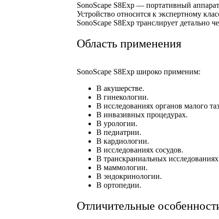
SonoScape S8Exp — портативный аппарат 
Устройство относится к экспертному кла
SonoScape S8Exp транслирует детально ч
Область применения
SonoScape S8Exp широко применим:
В акушерстве.
В гинекологии.
В исследованиях органов малого таз
В инвазивных процедурах.
В урологии.
В педиатрии.
В кардиологии.
В исследованиях сосудов.
В транскраниальных исследованиях
В маммологии.
В эндокринологии.
В ортопедии.
Отличительные особенност