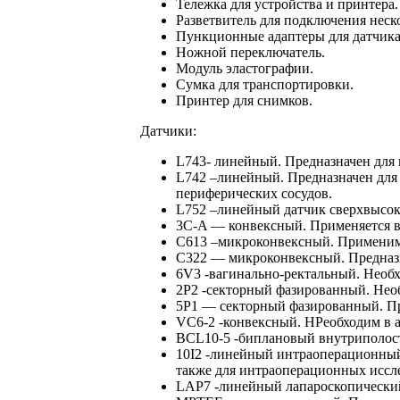
Тележка для устройства и принтера.
Разветвитель для подключения неск
Пункционные адаптеры для датчика
Ножной переключатель.
Модуль эластографии.
Сумка для транспортировки.
Принтер для снимков.
Датчики:
L743- линейный. Предназначен для 
L742 –линейный. Предназначен для 
периферических сосудов.
L752 –линейный датчик сверхвысоко
3C-A — конвексный. Применяется в
С613 –микроконвексный. Применим 
С322 — микроконвексный. Предназн
6V3 -вагинально-ректальный. Необх
2P2 -секторный фазированный. Нео
5P1 — секторный фазированный. Пр
VC6-2 -конвексный. НРеобходим в 
BCL10-5 -биплановый внутриполос
10I2 -линейный интраоперационный.
также для интраоперационных иссл
LAP7 -линейный лапароскопический