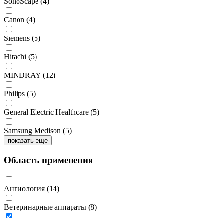
SonoScape
(4)
Canon
(4)
Siemens
(5)
Hitachi
(5)
MINDRAY
(12)
Philips
(5)
General Electric Healthcare
(5)
Samsung Medison
(5)
показать еще
Область применения
Ангиология
(14)
Ветеринарные аппараты
(8)