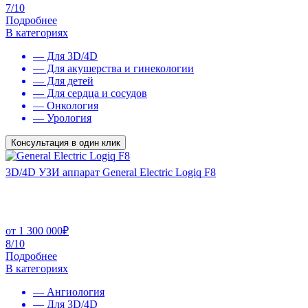
7/10
Подробнее
В категориях
— Для 3D/4D
— Для акушерства и гинекологии
— Для детей
— Для сердца и сосудов
— Онкология
— Урология
Консультация в один клик
3D/4D УЗИ аппарат General Electric Logiq F8
от
1 300 000
₽
8/10
Подробнее
В категориях
— Ангиология
— Для 3D/4D