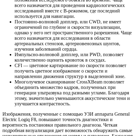
всего назначается для проведения кардиологических
исследований вместе с B-режимом, где последний
используется для навигации.
Постоянно-волновой допплер, или CWD, не имеет
ограничений по глубине и скорости визуализации,
однако у него нет пространственного разрешения. Чаще
всего назначается для исследования в области
артериальных стенозов, артериовенозных шунтов,
изучения заболеваний сердца.
Импульсно-волновой допплер, или PWD, позволяет
количественно оценить кровоток в сосудах.
CFI — цветовое картирование по скорости позволяет
получить цветное изображение о скорости и
направлении движения структур в выделенной зоне.
Многолучевое сканирование CrossXBeam позволяет
объединить множество кадров, полученных при
генерации ультразвука под разными углами. Благодаря
этому, значительно уменьшаются аккустические тени и
улучшается контрастность.
Изображения, полученные с помощью УЗИ аппарата General
Electric Logiq F8, повышают точность диагностики и
вероятность постановки правильного диагноза. Четкая
подробная визуализация дает возможность обнаружить самые
незначительные отклонения от нормы и патологии. Благодаря