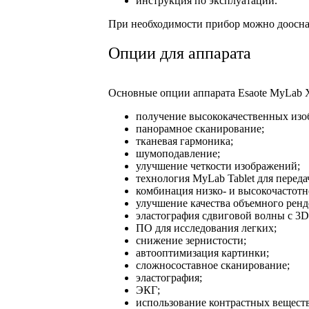
инструкция по эксплуатации.
При необходимости прибор можно доосн
Опции для аппарата
Основные опции аппарата Esaote MyLab 
получение высококачественных изо
панорамное сканирование;
тканевая гармоника;
шумоподавление;
улучшение четкости изображений;
технология MyLab Tablet для перед
комбинация низко- и высокочастот
улучшение качества объемного ренд
эластография сдвиговой волны с 3D
ПО для исследования легких;
снижение зернистости;
автооптимизация картинки;
сложносоставное сканирование;
эластография;
ЭКГ;
использование контрастных веществ