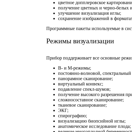
цветное допплеровское картировани
получение цветных и черно-белых 
улучшение визуализация иглы;
сохранение изображений в форматах
Программные пакеты используемые в систе
Режимы визуализации
Прибор поддерживает все основные режи
В- и М-режимы;
постоянно-волновой, спектральный
панорамное сканирование;
виртуальный конвекс;
подавление спекл-шумов;
получение высокого разрешения пр
сложносоставное сканирование;
тканевое сканирование;
ЭКГ;
спирографию;
визуализацию биопсийной иглы;
анатомическое исследование плода;
ведение многоплодной беременност