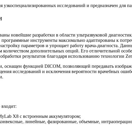
ля узкоспециализированных исследований и предназначен для п
и
ваны новейшие разработки в области ультразвуковой диагности
 программные инструменты максимально адаптированы к потребн
 настройку параметров и упрощает работу врача-диагноста. Данн
 количеством дополнительных опций. Его отличительной особе
бработки результатов благодаря использованию технологии Zero
и, оснащен функцией DICOM, позволяющей передавать изображен
едения исследований и исключения вероятности врачебных ошиб
и.
 входит:
MyLab X8 с встроенным аккумулятором;
конвексные, линейные, фазированные, объемные, интраоперацио