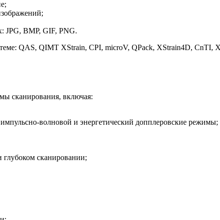
е;
изображений;
: JPG, BMP, GIF, PNG.
ме: QAS, QIMT XStrain, CPI, microV, QPack, XStrain4D, CnTI, 
мы сканирования, включая:
 импульсно-волновой и энергетический допплеровские режимы;
и глубоком сканировании;
и;