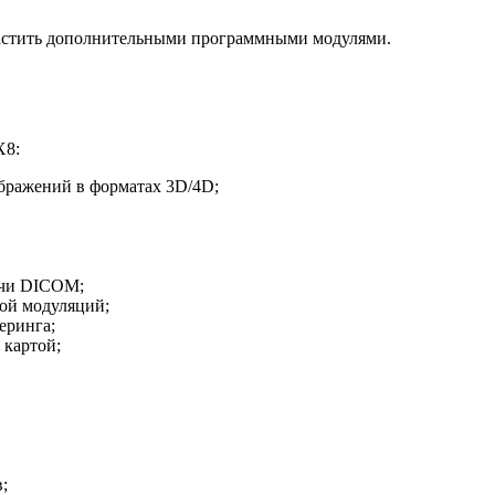
астить дополнительными программными модулями.
X8:
бражений в форматах 3D/4D;
ачи DICOM;
ной модуляций;
еринга;
 картой;
;