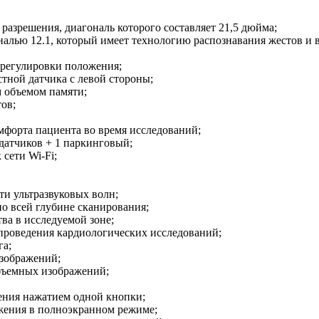
разрешения, диагональ которого составляет 21,5 дюйма;
алью 12.1, который имеет технологию распознавания жестов и 
 регулировки положения;
тной датчика с левой стороны;
 объемом памяти;
ов;
омфорта пациента во время исследований;
датчиков + 1 паркинговый;
 сети Wi-Fi;
ти ультразвуковых волн;
по всей глубине сканирования;
ва в исследуемой зоне;
проведения кардиологических исследований;
га;
зображений;
бъемных изображений;
ения нажатием одной кнопки;
жения в полноэкранном режиме;