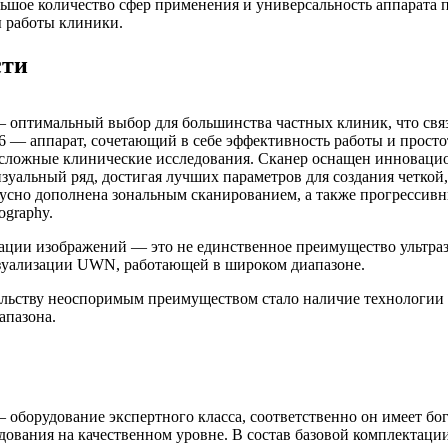
шое количество сфер применения и универсальность аппарата по
 работы клиники.
сти
 — оптимальный выбор для большинства частных клиник, что свя
6 — аппарат, сочетающий в себе эффективность работы и просто
и сложные клинические исследования. Сканер оснащен инноваци
зуальный ряд, достигая лучших параметров для создания четкой
кусно дополнена зональным сканированием, а также прогресси
graphy.
ации изображений — это не единственное преимущество ультразв
изуализации UWN, работающей в широком диапазоне.
ельству неоспоримым преимуществом стало наличие технологии
апазона.
— оборудование экспертного класса, соответственно он имеет б
дования на качественном уровне. В состав базовой комплектац