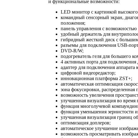
и функциональные возможности:
LED монитор с картинкой высокого 
командный сенсорный экран, диагон
положения;
панель управления с возможностью
удобный держатель для внутриполос
гибридный жесткий диск с большим
разъемы для подключения USB-порт
DVD-R/W;
подогреватель геля для большего к
4 активных порта для подключения 
адаптер для подключения аппарата к
цифровой видеоредактор;
инновационная платформа ZST+;
автоматическая оптимизация скорос
зона фокусировки, распределенная 
возможность увеличения пространст
улучшенная визуализация во время 
функция многолучевой компаундин
функция уменьшения зернистости и
улучшенная визуализация границ о
оптимизация доплеров;
автоматическое улучшение изображ
возможность просматривать изобра