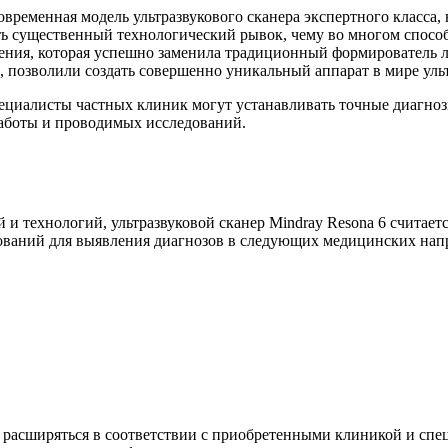
овременная модель ультразвукового сканера экспертного класса
ь существенный технологический рывок, чему во многом спосо
ения, которая успешно заменила традиционный формирователь л
позволили создать совершенно уникальный аппарат в мире ульт
ециалисты частных клиник могут устанавливать точные диагноз
работы и проводимых исследований.
и технологий, ультразвуковой сканер Mindray Resona 6 считает
ований для выявления диагнозов в следующих медицинских нап
расширяться в соответствии с приобретенными клиникой и спе