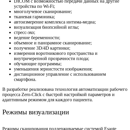
DICOM с возможностью передачи данных на другие
устройства по Wi-Fi;
многолучевое сканирование;
тканевая гармоника;
автоизмерение комплекса интима-медиа;
визуализация биопсийной иглы;
стресс-эхо;
ведение беременности;
объемное и панорамное сканирование;
получение 3D/4D картинки;
измерения воротникового пространства и
внутричерепной прозрачности плода;
обучающие программы;
уменьшения зернистости изображения;
дистанционное управление с использованием
смартфона.
В разработке реализована технология автоматизации рабочего
процесса Zero-Click с быстрой настройкой параметров и
адаптивным режимом для каждого пациента.
Режимы визуализации
Режимы сканирования поддерживаемые системой Esaote