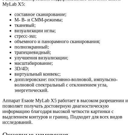
MyLab X5:
составное сканирование;
М- В- и CMM-режимы;
тканевый;
визуализации иглы;
стресс-эхо;
объемного и панорамного сканирования;
полноэкранный;
трапециевидный;
улучшения визуализации;
масштабирование;
3D/4D;
виртуальный конвекс;
допплеровские: постоянно-волновой, импульсно-
волновой спектральный с отклонением угла,
энергетический.
Аппарат Esaote MyLab X5 работает в высоком разрешении и
позволяет получать достоверную диагностическую
информацию благодаря высокой четкости картинки с
выделением контуров и границ. Подходит для всех видов
исследований.