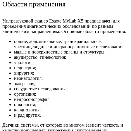
Области применения
Ультразвуковой сканер Esaote MyLab X5 предназначен для
проведения диагностических обследований по разным
клиническим направлениям. Основные области применения:
общие, абдоминальные, транскраниальные,
чреспищеводные и интраоперационные исследования;
малые и поверхностные органы и структуры;
акушерство, гинекология;
урология;
педиатрия;
хирургия;
неонатология;
эхография;
сосудистые исследования;
ортопедия;
нейросонография;
онкология;
кардиология;
и ряд других.
Датчики системы, от которых во многом зависит четкость и
качество получаемых изображений, изготовлены из