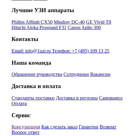
Лучшие УЗИ аппараты
Philips Affiniti CX50
Mindray DC-40
GE Vivid T8
Hitachi Aloka Prosound F31
Canon Aplio 300
Контакты
Email:
info@1uzi.ru
Телефон:
+7 (495) 109 13 25
Наша команда
Обращение руководства
Сотрудники
Вакансии
Доставка и оплата
Стандарты поставки
Доставка в регионы
Самовывоз
Оплата
Сервис
Консультация
Как сделать заказ
Гарантии
Возврат
Вопрос ответ