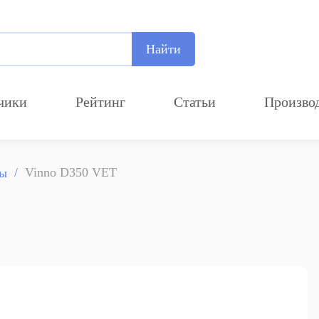
Найти
чики
Рейтинг
Статьи
Произво
Vinno D350 VET
ты
Добавление компании
Прикрепите лого компании
Рекомендуемый размер
700х210