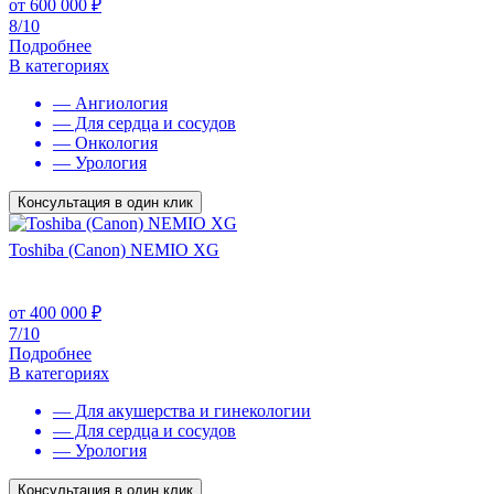
от
600 000
₽
8/10
Подробнее
В категориях
— Ангиология
— Для сердца и сосудов
— Онкология
— Урология
Консультация в один клик
Toshiba (Canon) NEMIO XG
от
400 000
₽
7/10
Подробнее
В категориях
— Для акушерства и гинекологии
— Для сердца и сосудов
— Урология
Консультация в один клик